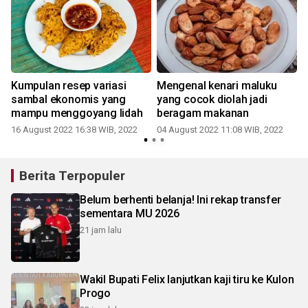
Kumpulan resep variasi
Mengenal kenari maluku
sambal ekonomis yang
yang cocok diolah jadi
mampu menggoyang lidah
beragam makanan
1
16 August 2022 16:38 WIB, 2022
04 August 2022 11:08 WIB, 2022
Berita Terpopuler
Belum berhenti belanja! Ini rekap transfer
sementara MU 2026
21 jam lalu
Wakil Bupati Felix lanjutkan kaji tiru ke Kulon
Progo