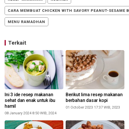
CARA MEMBUAT CHICKEN WITH SAVORY PEANUT-SESAME 
MENU RAMADHAN
Terkait
Ini 3 ide resep makanan
Berikut lima resep makanan
n
sehat dan enak untuk ibu
berbahan dasar kopi
hamil
01 October 2023 17:37 WIB, 2023
2
08 January 2024 8:50 WIB, 2024