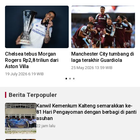
Chelsea tebus Morgan
Manchester City tumbang di
k
Rogers Rp2,8 triliun dari
laga terakhir Guardiola
Aston Villa
25 May 2026 13:59 WIB
19 July 2026 6:19 WIB
1
Berita Terpopuler
Kanwil Kemenkum Kalteng semarakkan ke-
81 Hari Pengayoman dengan berbagi di panti
asuhan
22 jam lalu