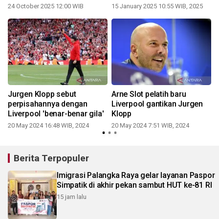
Inggris
24 October 2025 12:00 WIB
15 January 2025 10:55 WIB, 2025
d
Jurgen Klopp sebut
Arne Slot pelatih baru
perpisahannya dengan
Liverpool gantikan Jurgen
Liverpool 'benar-benar gila'
Klopp
20 May 2024 16:48 WIB, 2024
20 May 2024 7:51 WIB, 2024
1
Berita Terpopuler
Imigrasi Palangka Raya gelar layanan Paspor
Simpatik di akhir pekan sambut HUT ke-81 RI
15 jam lalu