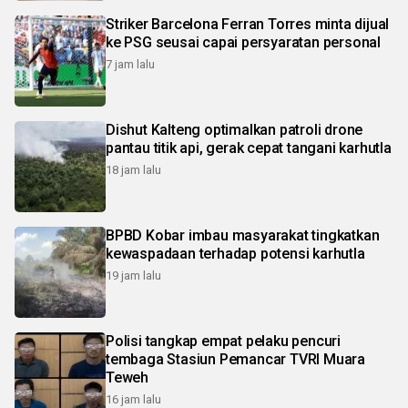
Striker Barcelona Ferran Torres minta dijual
ke PSG seusai capai persyaratan personal
7 jam lalu
Dishut Kalteng optimalkan patroli drone
pantau titik api, gerak cepat tangani karhutla
18 jam lalu
BPBD Kobar imbau masyarakat tingkatkan
kewaspadaan terhadap potensi karhutla
19 jam lalu
Polisi tangkap empat pelaku pencuri
tembaga Stasiun Pemancar TVRI Muara
Teweh
16 jam lalu