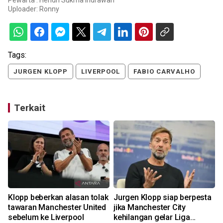
Pewarta : Hendri Sukma Indrawan
Uploader:
Ronny
Tags:
JURGEN KLOPP
LIVERPOOL
FABIO CARVALHO
Terkait
Klopp beberkan alasan tolak
Jurgen Klopp siap berpesta
L
tawaran Manchester United
jika Manchester City
sebelum ke Liverpool
kehilangan gelar Liga