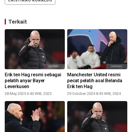
CRISTIANO RONALDO
Terkait
Erik ten Hag resmi sebagai
Manchester United resmi
pelatih anyar Bayer
pecat pelatih asal Belanda
Leverkusen
Erik ten Hag
1
28 May 2025 6:40 WIB, 2025
29 October 2024 8:45 WIB, 2024