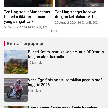
Ten Hag sebut Manchester
Ten Hag sangat kecewa
K
a
United miliki pertahanan
dengan kekalahan MU
yang sangat baik
25 August 2024 16:53 WIB, 2024
04 October 2024 14:26 WIB, 2024
Berita Terpopuler
Bupati Kotim instruksikan seluruh OPD turun
tangan atasi karhutla
19 jam lalu
Veda Ega finis posisi sembilan pada Moto3
Inggris 2026
8 jam lalu
Harga emas Antam pada Senin bertahan