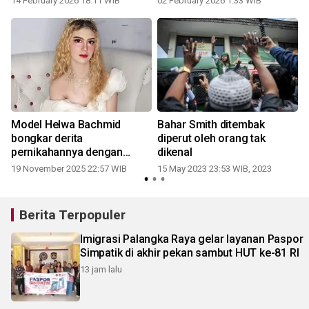
14 February 2026 18:11 WIB
02 February 2026 1:33 WIB
Model Helwa Bachmid
Bahar Smith ditembak
bongkar derita
diperut oleh orang tak
pernikahannya dengan
dikenal
Habib Bahar: "istri cadangan
19 November 2025 22:57 WIB
15 May 2023 23:53 WIB, 2023
yang kau telantarkan"
Berita Terpopuler
Imigrasi Palangka Raya gelar layanan Paspor
Simpatik di akhir pekan sambut HUT ke-81 RI
13 jam lalu