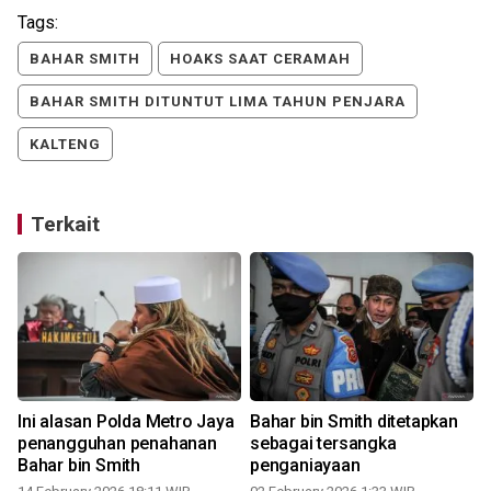
Tags:
BAHAR SMITH
HOAKS SAAT CERAMAH
BAHAR SMITH DITUNTUT LIMA TAHUN PENJARA
KALTENG
Terkait
Ini alasan Polda Metro Jaya
Bahar bin Smith ditetapkan
n
penangguhan penahanan
sebagai tersangka
Bahar bin Smith
penganiayaan