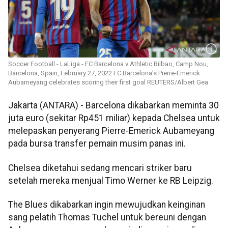
Soccer Football - LaLiga - FC Barcelona v Athletic Bilbao, Camp Nou,
Barcelona, Spain, February 27, 2022 FC Barcelona's Pierre-Emerick
Aubameyang celebrates scoring their first goal REUTERS/Albert Gea
Jakarta (ANTARA) - Barcelona dikabarkan meminta 30
juta euro (sekitar Rp451 miliar) kepada Chelsea untuk
melepaskan penyerang Pierre-Emerick Aubameyang
pada bursa transfer pemain musim panas ini.
Chelsea diketahui sedang mencari striker baru
setelah mereka menjual Timo Werner ke RB Leipzig.
The Blues dikabarkan ingin mewujudkan keinginan
sang pelatih Thomas Tuchel untuk bereuni dengan