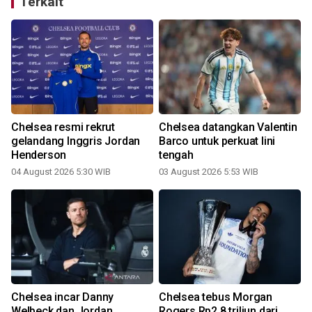
Terkait
Chelsea resmi rekrut
Chelsea datangkan Valentin
-
gelandang Inggris Jordan
Barco untuk perkuat lini
Henderson
tengah
04 August 2026 5:30 WIB
03 August 2026 5:53 WIB
Chelsea incar Danny
Chelsea tebus Morgan
Welbeck dan Jordan
Rogers Rp2,8 triliun dari