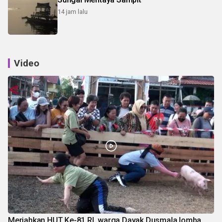
14 jam lalu
Video
Meriahkan HUT Ke-81 RI, warga Dayak Dusmala lomba