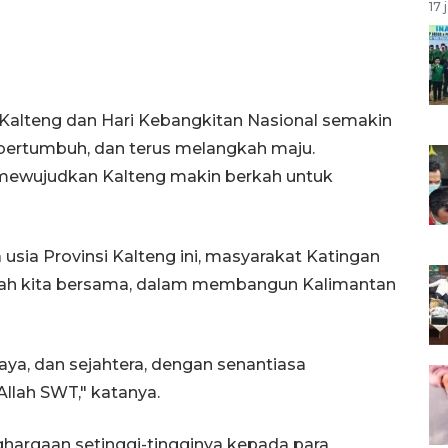
17 
 Kalteng dan Hari Kebangkitan Nasional semakin
, bertumbuh, dan terus melangkah maju.
 mewujudkan Kalteng makin berkah untuk
sia Provinsi Kalteng ini, masyarakat Katingan
kah kita bersama, dalam membangun Kalimantan
ya, dan sejahtera, dengan senantiasa
llah SWT," katanya.
hargaan setinggi-tingginya kepada para