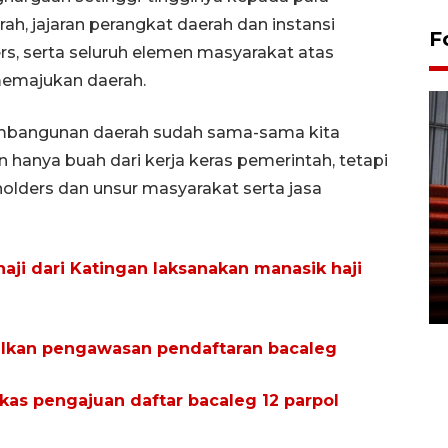
h, jajaran perangkat daerah dan instansi
F
pers, serta seluruh elemen masyarakat atas
emajukan daerah.
pembangunan daerah sudah sama-sama kita
an hanya buah dari kerja keras pemerintah, tetapi
olders dan unsur masyarakat serta jasa
Prediksi puncak musim
kemarau di Kalimantan
ji dari Katingan laksanakan manasik haji
Tengah
22 July 2026 17:18 WIB
lkan pengawasan pendaftaran bacaleg
kas pengajuan daftar bacaleg 12 parpol