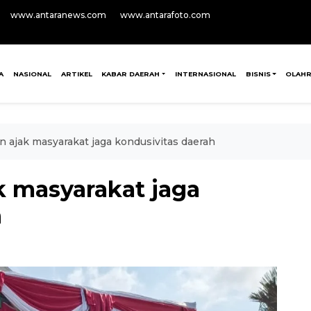
www.antaranews.com
www.antarafoto.com
A
NASIONAL
ARTIKEL
KABAR DAERAH
INTERNASIONAL
BISNIS
OLAH
n ajak masyarakat jaga kondusivitas daerah
k masyarakat jaga
h