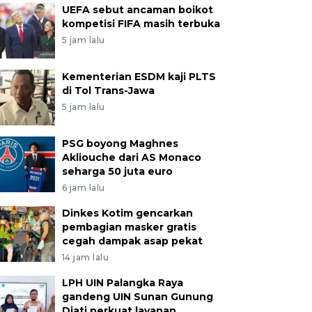
UEFA sebut ancaman boikot
kompetisi FIFA masih terbuka
5 jam lalu
Kementerian ESDM kaji PLTS
di Tol Trans-Jawa
5 jam lalu
PSG boyong Maghnes
Akliouche dari AS Monaco
seharga 50 juta euro
6 jam lalu
Dinkes Kotim gencarkan
pembagian masker gratis
cegah dampak asap pekat
14 jam lalu
LPH UIN Palangka Raya
gandeng UIN Sunan Gunung
Djati perkuat layanan