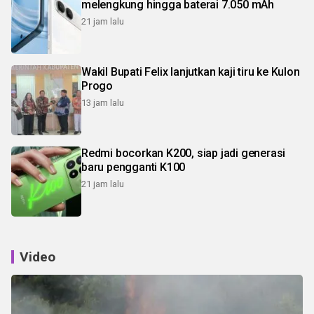
melengkung hingga baterai 7.050 mAh
21 jam lalu
Wakil Bupati Felix lanjutkan kaji tiru ke Kulon
Progo
13 jam lalu
Redmi bocorkan K200, siap jadi generasi
baru pengganti K100
21 jam lalu
Video