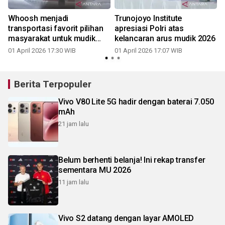
Whoosh menjadi
Trunojoyo Institute
transportasi favorit pilihan
apresiasi Polri atas
masyarakat untuk mudik
kelancaran arus mudik 2026
Lebaran 2026
01 April 2026 17:30 WIB
01 April 2026 17:07 WIB
Berita Terpopuler
Vivo V80 Lite 5G hadir dengan baterai 7.050
mAh
21 jam lalu
Belum berhenti belanja! Ini rekap transfer
sementara MU 2026
11 jam lalu
Vivo S2 datang dengan layar AMOLED