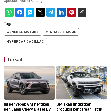
Uploader:
Admin Kalteng
Tags:
GENERAL MOTORS
MICHAEL SIMCOE
HYPERCAR CADILLAC
Terkait
l
Ini penyebab GM hentikan
GM akan tingkatkan
penjualan Chevy Blazer EV
produksi kendaraan listrik