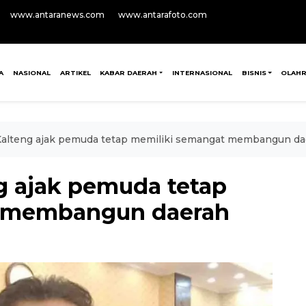
www.antaranews.com
www.antarafoto.com
A
NASIONAL
ARTIKEL
KABAR DAERAH
INTERNASIONAL
BISNIS
OLAH
alteng ajak pemuda tetap memiliki semangat membangun da
g ajak pemuda tetap
t membangun daerah