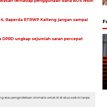
wasan terhadap penggunaan dana BOS lebih
2024, Raperda RTRWP Kalteng jangan sampai
F
ua DPRD ungkap sejumlah saran percepat
Prediksi puncak musim
kemarau di Kalimantan
Tengah
22 July 2026 17:18 WIB
g atau pengindeksan otomatis untuk AI di situs web ini tanpa