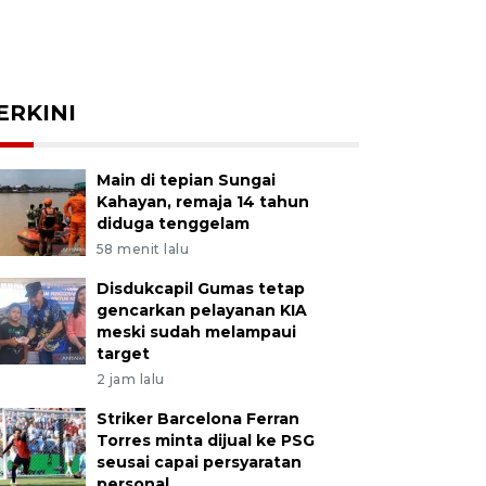
ERKINI
Main di tepian Sungai
Kahayan, remaja 14 tahun
diduga tenggelam
58 menit lalu
Disdukcapil Gumas tetap
gencarkan pelayanan KIA
meski sudah melampaui
target
2 jam lalu
Striker Barcelona Ferran
Torres minta dijual ke PSG
seusai capai persyaratan
personal