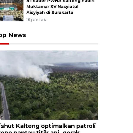
41 Kader PWNA Kalteng hadiri
Muktamar XV Nasyiatul
Aisyiyah di Surakarta
18 jam lalu
op News
ishut Kalteng optimalkan patroli
rone pantau titik api, gerak