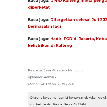
Baca juga:
DPRD Kalteng minta penga
diperketat
Baca juga:
Ditargetkan selesai Juli 
bermasalah lagi
Baca juga:
Hadiri FGD di Jakarta, Ket
kelistrikan di Kalteng
Pewarta :
Jaya Wirawana Manurung
Uploader:
Admin 2
COPYRIGHT ©
ANTARA
2026
Dilarang keras mengambil konten, melakukan crawlin
izin tertulis dari Kantor Berita ANTARA.