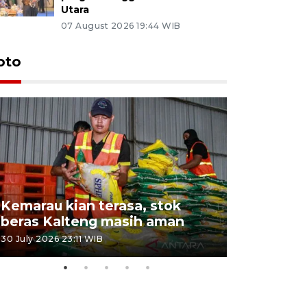
Utara
07 August 2026 19:44 WIB
oto
Kemarau kian terasa, stok
Pemadama
beras Kalteng masih aman
dan lahan
30 July 2026 23:11 WIB
30 July 2026 