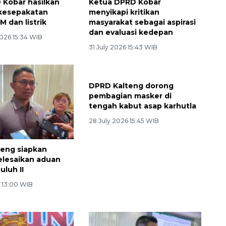
Kobar hasilkan
Ketua DPRD Kobar
 kesepakatan
menyikapi kritikan
M dan listrik
masyarakat sebagai aspirasi
dan evaluasi kedepan
026 15:34 WIB
31 July 2026 15:43 WIB
eng siapkan
DPRD Kalteng dorong
elesaikan aduan
pembagian masker di
luh II
tengah kabut asap karhutla
6 13:00 WIB
28 July 2026 15:45 WIB