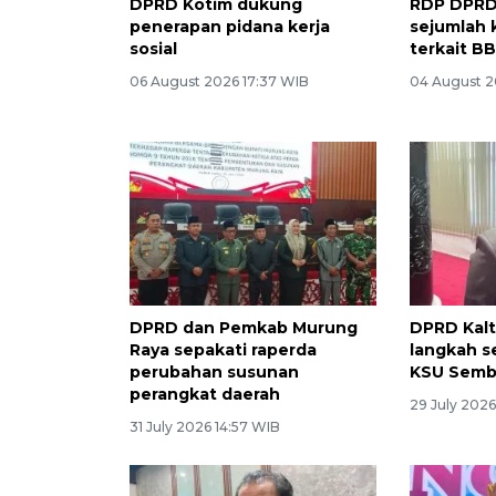
DPRD Kotim dukung
RDP DPRD 
penerapan pidana kerja
sejumlah
sosial
terkait BB
06 August 2026 17:37 WIB
04 August 2
DPRD dan Pemkab Murung
DPRD Kalt
Raya sepakati raperda
langkah s
perubahan susunan
KSU Sembu
perangkat daerah
29 July 202
31 July 2026 14:57 WIB