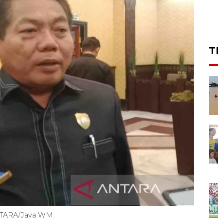
T
NTARA/Jaya WM.