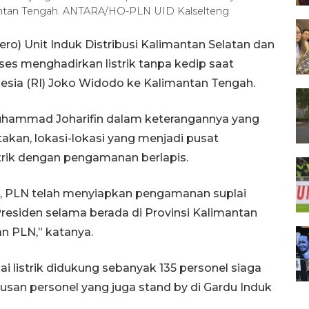
antan Tengah. ANTARA/HO-PLN UID Kalselteng
o) Unit Induk Distribusi Kalimantan Selatan dan
es menghadirkan listrik tanpa kedip saat
nesia (RI) Joko Widodo ke Kalimantan Tengah.
uhammad Joharifin dalam keterangannya yang
akan, lokasi-lokasi yang menjadi pusat
trik dengan pengamanan berlapis.
 PLN telah menyiapkan pengamanan suplai
a Presiden selama berada di Provinsi Kalimantan
an PLN,” katanya.
 listrik didukung sebanyak 135 personel siaga
tusan personel yang juga stand by di Gardu Induk