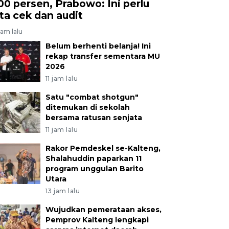
00 persen, Prabowo: Ini perlu
ita cek dan audit
jam lalu
Belum berhenti belanja! Ini
rekap transfer sementara MU
2026
11 jam lalu
Satu "combat shotgun"
ditemukan di sekolah
bersama ratusan senjata
11 jam lalu
Rakor Pemdeskel se-Kalteng,
Shalahuddin paparkan 11
program unggulan Barito
Utara
13 jam lalu
Wujudkan pemerataan akses,
Pemprov Kalteng lengkapi