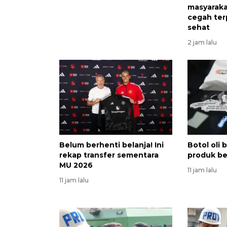
masyarak
cegah ter
sehat
2 jam lalu
Belum berhenti belanja! Ini
Botol oli 
rekap transfer sementara
produk ber
MU 2026
11 jam lalu
11 jam lalu