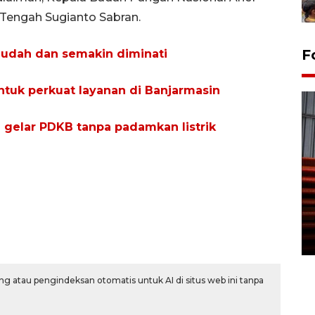
 Tengah Sugianto Sabran.
F
mudah dan semakin diminati
ntuk perkuat layanan di Banjarmasin
 gelar PDKB tanpa padamkan listrik
Prediksi puncak musim
kemarau di Kalimantan
Tengah
22 July 2026 17:18 WIB
g atau pengindeksan otomatis untuk AI di situs web ini tanpa