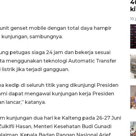
4
k
10 
 unit genset mobile dengan total daya hampir
si kunjungan, sambungnya.
ung petugas siaga 24 jam dan bekerja sesuai
rta menggunakan teknologi Automatic Transfer
strik jika terjadi gangguan.
a kedip di seluruh titik yang dikunjungi Presiden
ami dapat mengawal kunjungan kerja Presiden
 lancar,” katanya.
am kunjungan dua hari ke Kalteng pada 26-27 Juni
lkifli Hasan, Menteri Kesehatan Budi Gunadi
ulaiman, Kepala Badan Pangan Nasional Arief