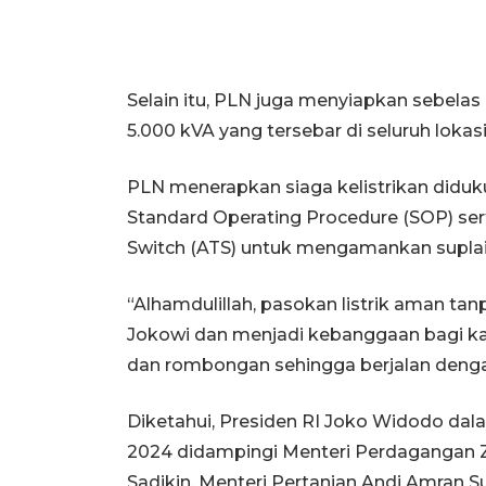
Selain itu, PLN juga menyiapkan sebelas
5.000 kVA yang tersebar di seluruh loka
PLN menerapkan siaga kelistrikan diduk
Standard Operating Procedure (SOP) se
Switch (ATS) untuk mengamankan suplai li
“Alhamdulillah, pasokan listrik aman tanp
Jokowi dan menjadi kebanggaan bagi k
dan rombongan sehingga berjalan dengan
Diketahui, Presiden RI Joko Widodo dal
2024 didampingi Menteri Perdagangan Zu
Sadikin, Menteri Pertanian Andi Amran S