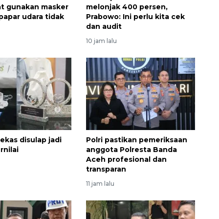
at gunakan masker
melonjak 400 persen,
papar udara tidak
Prabowo: Ini perlu kita cek
dan audit
10 jam lalu
bekas disulap jadi
Polri pastikan pemeriksaan
nilai
anggota Polresta Banda
Aceh profesional dan
transparan
11 jam lalu