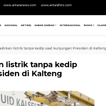
www.antaranews.com
www.antarafoto.com
A
NASIONAL
ARTIKEL
KABAR DAERAH
INTERNASIONAL
BISNIS
OLAH
dirkan listrik tanpa kedip saat kunjungan Presiden di Kalten
 listrik tanpa kedip
siden di Kalteng