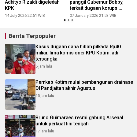
Adhityo Rizaldi digeledah
panggil Gubernur Bobby,
KPK
terkait dugaan korupsi
proyek jalan di Sumut
14 July 2026 22:51 WIB
07 January 2026 21:53 WIB
Berita Terpopuler
Kasus dugaan dana hibah pilkada Rp40
miliar, lima komisioner KPU Kotim jadi
tersangka
5 jam lalu
Pemkab Kotim mulai pembangunan drainase
DI Pandjaitan akhir Agustus
15 jam lalu
Bruno Guimaraes resmi gabung Arsenal
untuk perkuat lini tengah
17 jam lalu