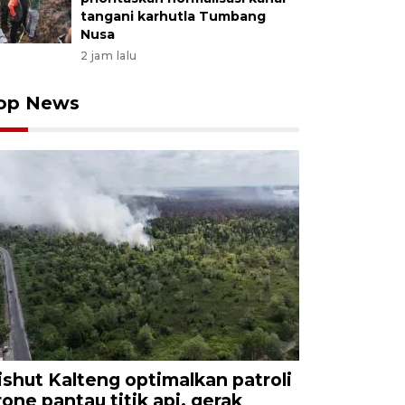
tangani karhutla Tumbang
Nusa
2 jam lalu
op News
ishut Kalteng optimalkan patroli
rone pantau titik api, gerak