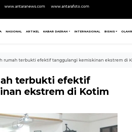
www.antaranews.com
www.antarafoto.com
A
NASIONAL
ARTIKEL
KABAR DAERAH
INTERNASIONAL
BISNIS
OLAH
 rumah terbukti efektif tanggulangi kemiskinan ekstrem di 
h terbukti efektif
inan ekstrem di Kotim