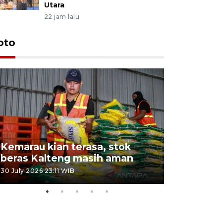
Utara
22 jam lalu
oto
Kemarau kian terasa, stok
Pemadama
beras Kalteng masih aman
dan lahan
30 July 2026 23:11 WIB
30 July 2026 