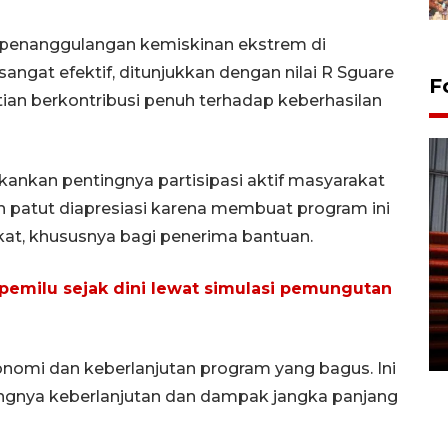
penanggulangan kemiskinan ekstrem di
angat efektif, ditunjukkan dengan nilai R Sguare
F
litian berkontribusi penuh terhadap keberhasilan
ankan pentingnya partisipasi aktif masyarakat
patut diapresiasi karena membuat program ini
t, khususnya bagi penerima bantuan.
Prediksi puncak musim
 pemilu sejak dini lewat simulasi pemungutan
kemarau di Kalimantan
Tengah
22 July 2026 17:18 WIB
omi dan keberlanjutan program yang bagus. Ini
ngnya keberlanjutan dan dampak jangka panjang