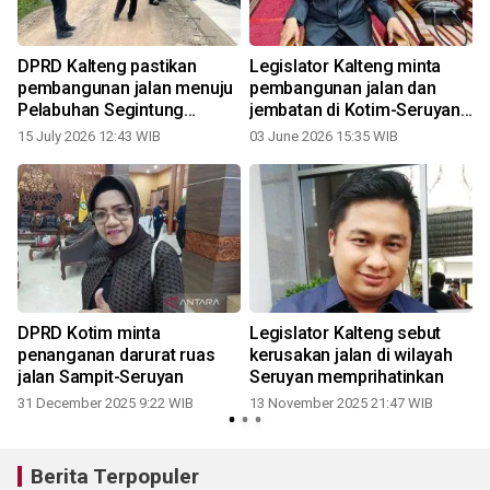
DPRD Kalteng pastikan
Legislator Kalteng minta
pembangunan jalan menuju
pembangunan jalan dan
Pelabuhan Segintung
jembatan di Kotim-Seruyan
Seruyan berlanjut
dipercepat
15 July 2026 12:43 WIB
03 June 2026 15:35 WIB
DPRD Kotim minta
Legislator Kalteng sebut
u
penanganan darurat ruas
kerusakan jalan di wilayah
jalan Sampit-Seruyan
Seruyan memprihatinkan
31 December 2025 9:22 WIB
13 November 2025 21:47 WIB
Berita Terpopuler