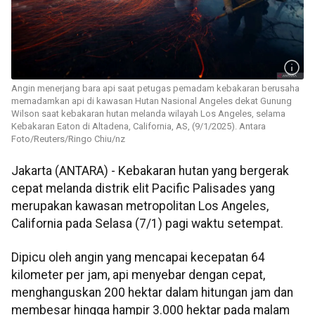
Angin menerjang bara api saat petugas pemadam kebakaran berusaha
memadamkan api di kawasan Hutan Nasional Angeles dekat Gunung
Wilson saat kebakaran hutan melanda wilayah Los Angeles, selama
Kebakaran Eaton di Altadena, California, AS, (9/1/2025). Antara
Foto/Reuters/Ringo Chiu/nz
Jakarta (ANTARA) - Kebakaran hutan yang bergerak
cepat melanda distrik elit Pacific Palisades yang
merupakan kawasan metropolitan Los Angeles,
California pada Selasa (7/1) pagi waktu setempat.
Dipicu oleh angin yang mencapai kecepatan 64
kilometer per jam, api menyebar dengan cepat,
menghanguskan 200 hektar dalam hitungan jam dan
membesar hingga hampir 3.000 hektar pada malam