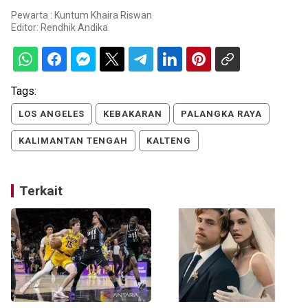
Pewarta : Kuntum Khaira Riswan
Editor:
Rendhik Andika
Tags:
LOS ANGELES
KEBAKARAN
PALANGKA RAYA
KALIMANTAN TENGAH
KALTENG
Terkait