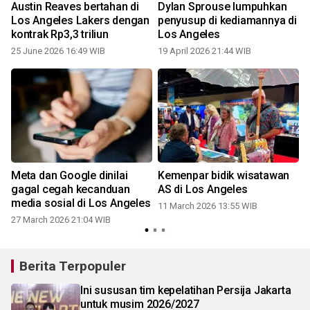
Austin Reaves bertahan di
Dylan Sprouse lumpuhkan
Los Angeles Lakers dengan
penyusup di kediamannya di
kontrak Rp3,3 triliun
Los Angeles
25 June 2026 16:49 WIB
19 April 2026 21:44 WIB
a
Meta dan Google dinilai
Kemenpar bidik wisatawan
gagal cegah kecanduan
AS di Los Angeles
media sosial di Los Angeles
11 March 2026 13:55 WIB
27 March 2026 21:04 WIB
2
Berita Terpopuler
Ini sususan tim kepelatihan Persija Jakarta
untuk musim 2026/2027