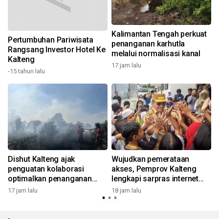
Kalimantan Tengah perkuat
Pertumbuhan Pariwisata
penanganan karhutla
Rangsang Investor Hotel Ke
melalui normalisasi kanal
Kalteng
17 jam lalu
2
-15 tahun lalu
Dishut Kalteng ajak
Wujudkan pemerataan
penguatan kolaborasi
akses, Pemprov Kalteng
optimalkan penanganan
lengkapi sarpras internet
karhutla
daerah
17 jam lalu
18 jam lalu