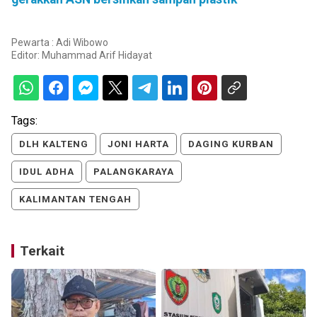
Pewarta : Adi Wibowo
Editor:
Muhammad Arif Hidayat
Tags:
DLH KALTENG
JONI HARTA
DAGING KURBAN
IDUL ADHA
PALANGKARAYA
KALIMANTAN TENGAH
Terkait