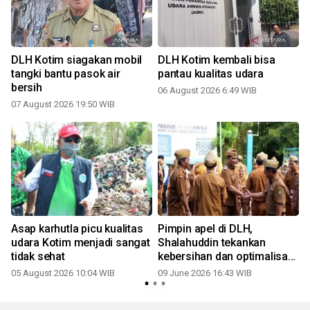
DLH Kotim siagakan mobil
DLH Kotim kembali bisa
i
tangki bantu pasok air
pantau kualitas udara
bersih
06 August 2026 6:49 WIB
07 August 2026 19:50 WIB
Asap karhutla picu kualitas
Pimpin apel di DLH,
udara Kotim menjadi sangat
Shalahuddin tekankan
tidak sehat
kebersihan dan optimalisasi
kinerja ASN
05 August 2026 10:04 WIB
09 June 2026 16:43 WIB