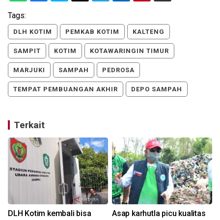
Tags:
DLH KOTIM
PEMKAB KOTIM
KALTENG
SAMPIT
KOTIM
KOTAWARINGIN TIMUR
MARJUKI
SAMPAH
PEDROSA
TEMPAT PEMBUANGAN AKHIR
DEPO SAMPAH
Terkait
DLH Kotim kembali bisa
Asap karhutla picu kualitas