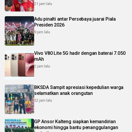
21 jam lalu
Adu pinalti antar Persebaya juarai Piala
Presiden 2026
9 jam lalu
Vivo V80 Lite 5G hadir dengan baterai 7.050
mAh
2 jam lalu
BKSDA Sampit apresiasi kepedulian warga
selamatkan anak orangutan
22 jam lalu
GP Ansor Kalteng siapkan kemandirian
ekonomi hingga bantu penanggulangan