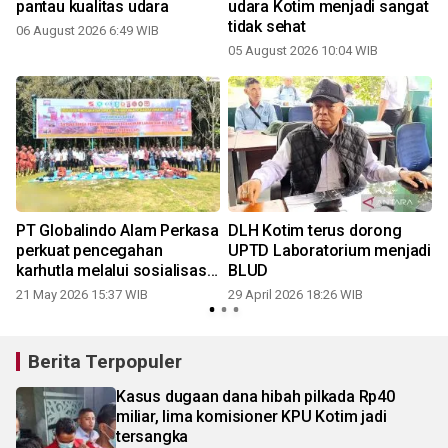
pantau kualitas udara
udara Kotim menjadi sangat
tidak sehat
06 August 2026 6:49 WIB
05 August 2026 10:04 WIB
2
PT Globalindo Alam Perkasa
DLH Kotim terus dorong
n
perkuat pencegahan
UPTD Laboratorium menjadi
karhutla melalui sosialisasi
BLUD
dan simulasi bersama
21 May 2026 15:37 WIB
29 April 2026 18:26 WIB
masyarakat
Berita Terpopuler
Kasus dugaan dana hibah pilkada Rp40
miliar, lima komisioner KPU Kotim jadi
tersangka