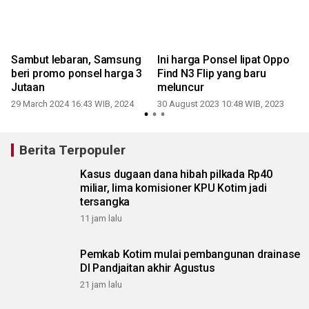
Sambut lebaran, Samsung
Ini harga Ponsel lipat Oppo
G
beri promo ponsel harga 3
Find N3 Flip yang baru
Jutaan
meluncur
29 March 2024 16:43 WIB, 2024
30 August 2023 10:48 WIB, 2023
Berita Terpopuler
Kasus dugaan dana hibah pilkada Rp40
miliar, lima komisioner KPU Kotim jadi
tersangka
11 jam lalu
Pemkab Kotim mulai pembangunan drainase
DI Pandjaitan akhir Agustus
21 jam lalu