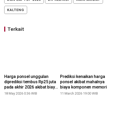
KALTENG
Terkait
Harga ponsel unggulan
Prediksi kenaikan harga
diprediksi tembus Rp25 juta
ponsel akibat mahalnya
pada akhir 2026 akibat biaya
biaya komponen memori
komponen
18 May 2026 0:36 WIB
11 March 2026 19:00 WIB