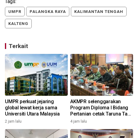
Tags:
UMPR
PALANGKA RAYA
KALIMANTAN TENGAH
KALTENG
Terkait
UMPR perkuat jejaring
AKMPR selenggarakan
global lewat kerja sama
Program Diploma I Bidang
Universiti Utara Malaysia
Pertanian cetak Taruna Tani
Huma Betang
2 jam lalu
4 jam lalu