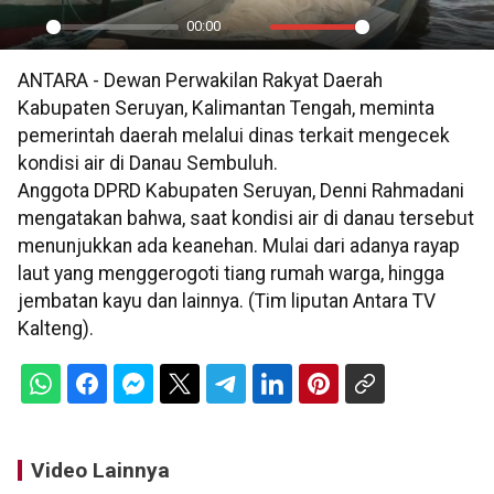
00:00
Play
Mute
Settings
PIP
En
ANTARA - Dewan Perwakilan Rakyat Daerah
ful
Kabupaten Seruyan, Kalimantan Tengah, meminta
pemerintah daerah melalui dinas terkait mengecek
kondisi air di Danau Sembuluh.
Anggota DPRD Kabupaten Seruyan, Denni Rahmadani
mengatakan bahwa, saat kondisi air di danau tersebut
menunjukkan ada keanehan. Mulai dari adanya rayap
laut yang menggerogoti tiang rumah warga, hingga
jembatan kayu dan lainnya. (Tim liputan Antara TV
Kalteng).
Video Lainnya