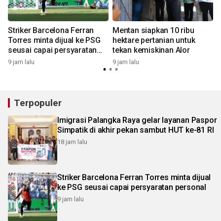
Striker Barcelona Ferran
Mentan siapkan 10 ribu
Torres minta dijual ke PSG
hektare pertanian untuk
seusai capai persyaratan
tekan kemiskinan Alor
1
personal
9 jam lalu
9 jam lalu
Terpopuler
Imigrasi Palangka Raya gelar layanan Paspor
Simpatik di akhir pekan sambut HUT ke-81 RI
18 jam lalu
Striker Barcelona Ferran Torres minta dijual
ke PSG seusai capai persyaratan personal
9 jam lalu