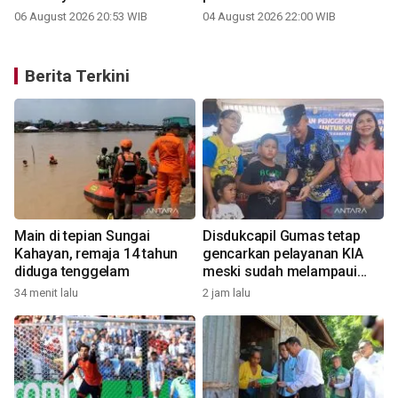
06 August 2026 20:53 WIB
04 August 2026 22:00 WIB
Berita Terkini
u
Main di tepian Sungai
Disdukcapil Gumas tetap
Kahayan, remaja 14 tahun
gencarkan pelayanan KIA
diduga tenggelam
meski sudah melampaui
1
target
34 menit lalu
2 jam lalu