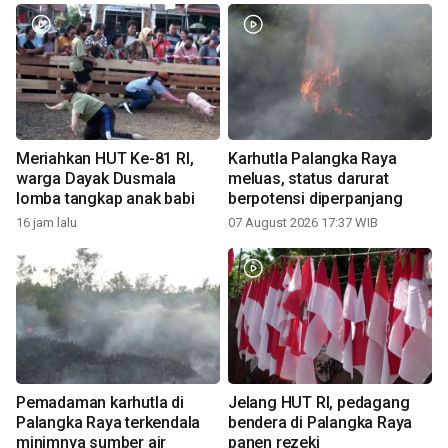
Meriahkan HUT Ke-81 RI,
Karhutla Palangka Raya
warga Dayak Dusmala
meluas, status darurat
lomba tangkap anak babi
berpotensi diperpanjang
16 jam lalu
07 August 2026 17:37 WIB
Pemadaman karhutla di
Jelang HUT RI, pedagang
Palangka Raya terkendala
bendera di Palangka Raya
minimnya sumber air
panen rezeki