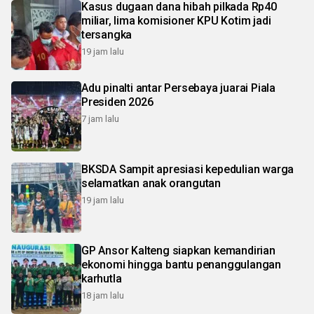
Kasus dugaan dana hibah pilkada Rp40
miliar, lima komisioner KPU Kotim jadi
tersangka
19 jam lalu
Adu pinalti antar Persebaya juarai Piala
Presiden 2026
7 jam lalu
BKSDA Sampit apresiasi kepedulian warga
selamatkan anak orangutan
19 jam lalu
GP Ansor Kalteng siapkan kemandirian
ekonomi hingga bantu penanggulangan
karhutla
18 jam lalu