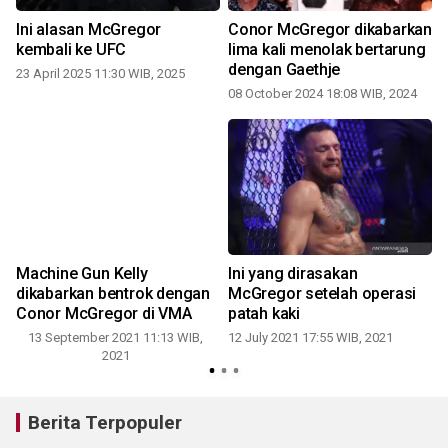
Ini alasan McGregor
Conor McGregor dikabarkan
kembali ke UFC
lima kali menolak bertarung
dengan Gaethje
23 April 2025 11:30 WIB, 2025
08 October 2024 18:08 WIB, 2024
1
i
Machine Gun Kelly
Ini yang dirasakan
dikabarkan bentrok dengan
McGregor setelah operasi
Conor McGregor di VMA
patah kaki
13 September 2021 11:13 WIB,
12 July 2021 17:55 WIB, 2021
2021
Berita Terpopuler