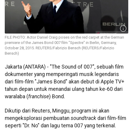
FILE PHOTO: Actor Daniel Craig poses on the red carpet at the German
premiere of the James Bond 007 film "Spectre" in Berlin, Germany,
October 28, 2015. REUTERS/Fabrizio Bensch (REUTERS/Fabrizio
Bensch)
Jakarta (ANTARA) - "The Sound of 007", sebuah film
dokumenter yang memperingati musik legendaris
dari film-film "James Bond" akan debut di Apple TV+
tahun depan untuk menandai ulang tahun ke-60 dari
waralaba (
franchise
) Bond.
Dikutip dari Reuters, Minggu, program ini akan
mengeksplorasi pembuatan
soundtrack
dari film-film
seperti "Dr. No" dan lagu tema 007 yang terkenal.