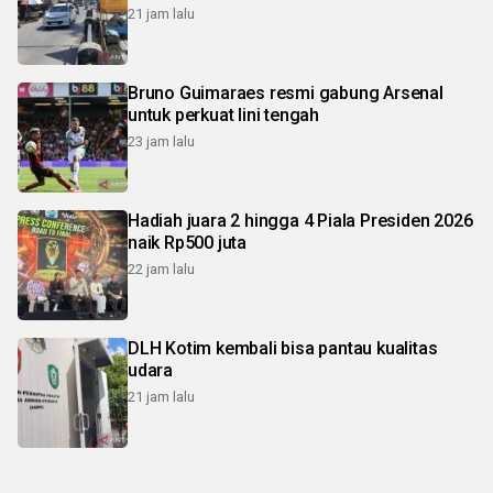
21 jam lalu
Bruno Guimaraes resmi gabung Arsenal
untuk perkuat lini tengah
23 jam lalu
Hadiah juara 2 hingga 4 Piala Presiden 2026
naik Rp500 juta
22 jam lalu
DLH Kotim kembali bisa pantau kualitas
udara
21 jam lalu