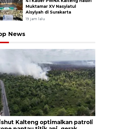
41 Kader PWNA Kalteng hadiri
Muktamar XV Nasyiatul
Aisyiyah di Surakarta
19 jam lalu
op News
ishut Kalteng optimalkan patroli
rone pantau titik api, gerak