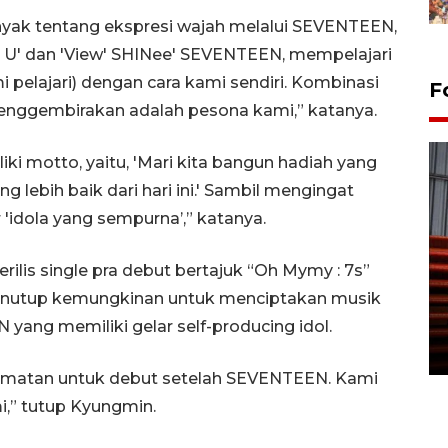
yak tentang ekspresi wajah melalui SEVENTEEN,
e U' dan 'View' SHINee' SEVENTEEN, mempelajari
elajari) dengan cara kami sendiri. Kombinasi
F
nggembirakan adalah pesona kami,” katanya.
i motto, yaitu, 'Mari kita bangun hadiah yang
ng lebih baik dari hari ini.' Sambil mengingat
 'idola yang sempurna’,” katanya.
ilis single pra debut bertajuk “Oh Mymy : 7s”
Prediksi puncak musim
kemarau di Kalimantan
 menutup kemungkinan untuk menciptakan musik
Tengah
yang memiliki gelar self-producing idol.
22 July 2026 17:18 WIB
rmatan untuk debut setelah SEVENTEEN. Kami
mi,” tutup Kyungmin.