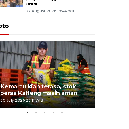
Utara
07 August 2026 19:44 WIB
oto
Kemarau kian terasa, stok
Pemadama
beras Kalteng masih aman
dan lahan
30 July 2026 23:11 WIB
30 July 2026 