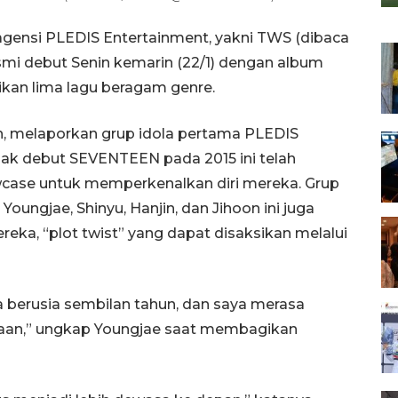
 agensi PLEDIS Entertainment, yakni TWS (dibaca
smi debut Senin kemarin (22/1) dengan album
sikan lima lagu beragam genre.
an, melaporkan grup idola pertama PLEDIS
jak debut SEVENTEEN pada 2015 ini telah
case untuk memperkenalkan diri mereka. Grup
ungjae, Shinyu, Hanjin, dan Jihoon ini juga
reka, “plot twist” yang dapat disaksikan melalui
a berusia sembilan tahun, dan saya merasa
taan,” ungkap Youngjae saat membagikan