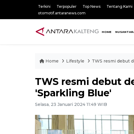
Terkini
Terpopuler
Top News
Tentang Kami
otomotif.antaranews.com
HOME
NUSANTAR
Home
Lifestyle
TWS resmi debut de
TWS resmi debut d
'Sparkling Blue'
Selasa, 23 Januari 2024 11:49 WIB