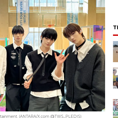
T
tertainment. (ANTARA/X.com @TWS_PLEDIS)