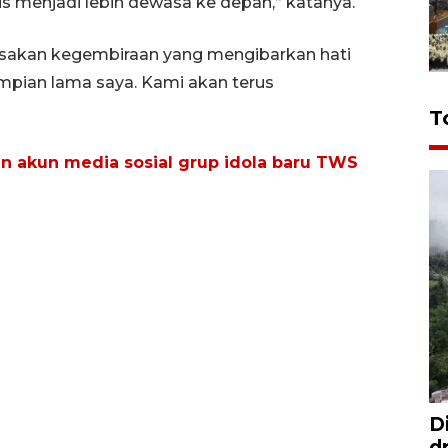
menjadi lebih dewasa ke depan,” katanya.
asakan kegembiraan yang mengibarkan hati
 impian lama saya. Kami akan terus
T
an akun media sosial grup idola baru TWS
D
d