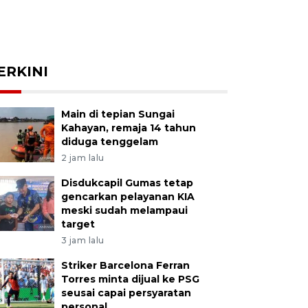
ERKINI
Main di tepian Sungai
Kahayan, remaja 14 tahun
diduga tenggelam
2 jam lalu
Disdukcapil Gumas tetap
gencarkan pelayanan KIA
meski sudah melampaui
target
3 jam lalu
Striker Barcelona Ferran
Torres minta dijual ke PSG
seusai capai persyaratan
personal