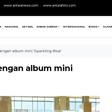
www.antaranews.com
www.antarafoto.com
A
NASIONAL
ARTIKEL
KABAR DAERAH
INTERNASIONAL
BISNIS
OLAH
ngan album mini 'Sparkling Blue'
engan album mini