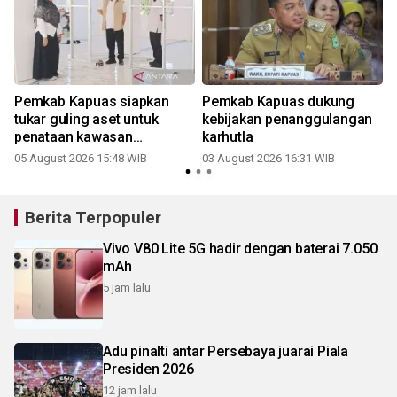
Pemkab Kapuas siapkan
Pemkab Kapuas dukung
tukar guling aset untuk
kebijakan penanggulangan
penataan kawasan
karhutla
perkantoran
05 August 2026 15:48 WIB
03 August 2026 16:31 WIB
3
Berita Terpopuler
Vivo V80 Lite 5G hadir dengan baterai 7.050
mAh
5 jam lalu
Adu pinalti antar Persebaya juarai Piala
Presiden 2026
12 jam lalu