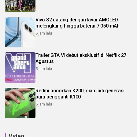
Vivo S2 datang dengan layar AMOLED
melengkung hingga baterai 7.050 mAh
5 jam lalu
Trailer GTA VI debut eksklusif di Netflix 27
Agustus
5 jam lalu
Redmi bocorkan K200, siap jadi generasi
baru pengganti K100
5 jam lalu
Video