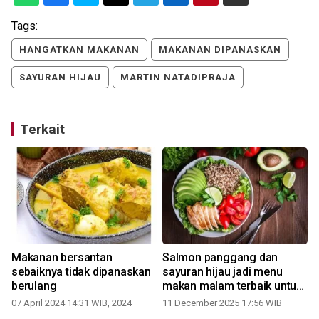
Tags:
HANGATKAN MAKANAN
MAKANAN DIPANASKAN
SAYURAN HIJAU
MARTIN NATADIPRAJA
Terkait
Makanan bersantan
Salmon panggang dan
sebaiknya tidak dipanaskan
sayuran hijau jadi menu
berulang
makan malam terbaik untuk
jantung
07 April 2024 14:31 WIB, 2024
11 December 2025 17:56 WIB
1