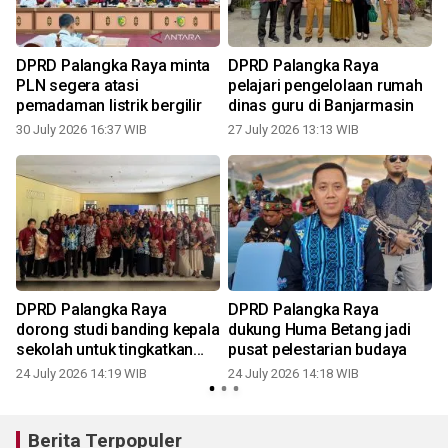
DPRD Palangka Raya minta
DPRD Palangka Raya
PLN segera atasi
pelajari pengelolaan rumah
pemadaman listrik bergilir
dinas guru di Banjarmasin
30 July 2026 16:37 WIB
27 July 2026 13:13 WIB
2
DPRD Palangka Raya
DPRD Palangka Raya
dorong studi banding kepala
dukung Huma Betang jadi
sekolah untuk tingkatkan
pusat pelestarian budaya
2
mutu pendidikan
24 July 2026 14:19 WIB
24 July 2026 14:18 WIB
Berita Terpopuler