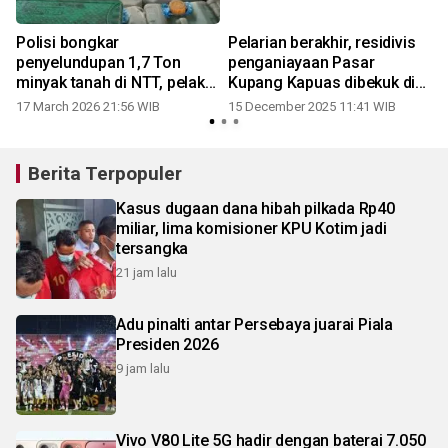
Polisi bongkar
Pelarian berakhir, residivis
penyelundupan 1,7 Ton
penganiayaan Pasar
minyak tanah di NTT, pelaku
Kupang Kapuas dibekuk di
terancam 6 tahun
Kotabaru
17 March 2026 21:56 WIB
15 December 2025 11:41 WIB
Berita Terpopuler
Kasus dugaan dana hibah pilkada Rp40
miliar, lima komisioner KPU Kotim jadi
tersangka
21 jam lalu
Adu pinalti antar Persebaya juarai Piala
Presiden 2026
9 jam lalu
Vivo V80 Lite 5G hadir dengan baterai 7.050