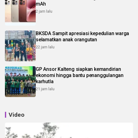
mAh
2 jam lalu
BKSDA Sampit apresiasi kepedulian warga
selamatkan anak orangutan
22 jam lalu
GP Ansor Kalteng siapkan kemandirian
ekonomi hingga bantu penanggulangan
karhutla
21 jam lalu
Video