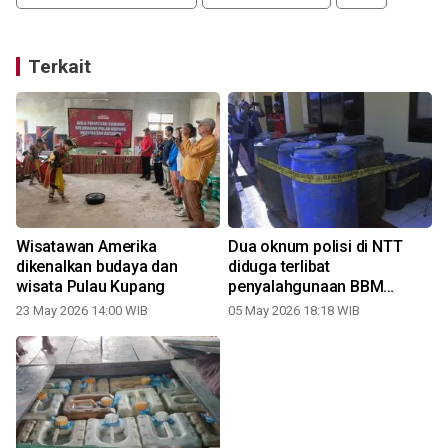
Terkait
a
Wisatawan Amerika
Dua oknum polisi di NTT
dikenalkan budaya dan
diduga terlibat
wisata Pulau Kupang
penyalahgunaan BBM
bersubsidi
23 May 2026 14:00 WIB
05 May 2026 18:18 WIB