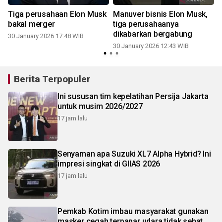
Tiga perusahaan Elon Musk
Manuver bisnis Elon Musk,
bakal merger
tiga perusahaanya
dikabarkan bergabung
30 January 2026 17:48 WIB
30 January 2026 12:43 WIB
2
Berita Terpopuler
Ini sususan tim kepelatihan Persija Jakarta
untuk musim 2026/2027
17 jam lalu
Senyaman apa Suzuki XL7 Alpha Hybrid? Ini
impresi singkat di GIIAS 2026
17 jam lalu
Pemkab Kotim imbau masyarakat gunakan
masker cegah terpapar udara tidak sehat