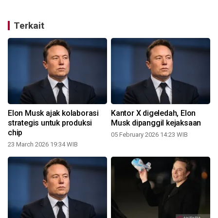
Terkait
Elon Musk ajak kolaborasi
Kantor X digeledah, Elon
strategis untuk produksi
Musk dipanggil kejaksaan
chip
05 February 2026 14:23 WIB
23 March 2026 19:34 WIB
0