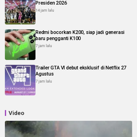
Presiden 2026
14 jam lalu
Redmi bocorkan K200, siap jadi generasi
baru pengganti K100
7 jam lalu
Trailer GTA VI debut eksklusif di Netflix 27
Agustus
7 jam lalu
Video