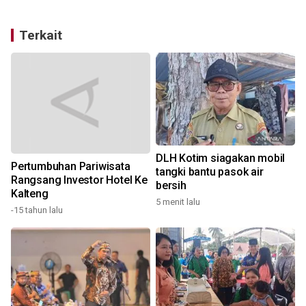
Terkait
DLH Kotim siagakan mobil
Pertumbuhan Pariwisata
tangki bantu pasok air
Rangsang Investor Hotel Ke
bersih
Kalteng
5 menit lalu
4
-15 tahun lalu