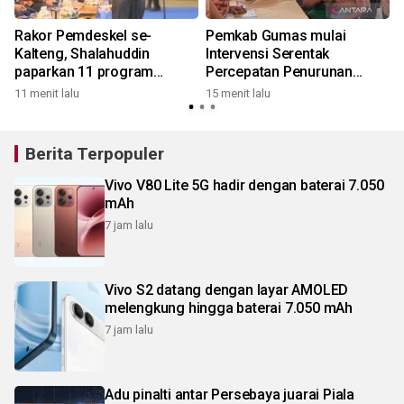
Rakor Pemdeskel se-
Pemkab Gumas mulai
Kalteng, Shalahuddin
Intervensi Serentak
paparkan 11 program
Percepatan Penurunan
3
unggulan Barito Utara
Stunting 2026
11 menit lalu
15 menit lalu
Berita Terpopuler
Vivo V80 Lite 5G hadir dengan baterai 7.050
mAh
7 jam lalu
Vivo S2 datang dengan layar AMOLED
melengkung hingga baterai 7.050 mAh
7 jam lalu
Adu pinalti antar Persebaya juarai Piala