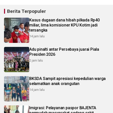
Berita Terpopuler
Kasus dugaan dana hibah pilkada Rp40
miliar, lima komisioner KPU Kotim jadi
tersangka
14 jam lalu
Adu pinalti antar Persebaya juarai Piala
Presiden 2026
2 jam lalu
BKSDA Sampit apresiasi kepedulian warga
selamatkan anak orangutan
14 jam lalu
Imigrasi: Pelayanan paspor BAJENTA
permudah masyarakat sedang sakit