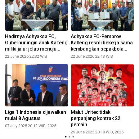
Hadirnya Adhyaksa FC,
Adhyaksa FC-Pemprov
Gubernur ingin anak Kalteng
Kalteng resmi bekerja sama
miliki jalur jelas menuju
kembangkan sepakbola
pemain profesional
daerah
22 June 2026 22:32 WIB
22 June 2026 22:13 WIB
Liga 1 Indonesia dijawalkan
Malut United tidak
mulai 8 Agustus
perpanjang kontrak 22
pemain
07 July 2025 20:12 WIB, 2025
29 June 2025 20:18 WIB, 2025