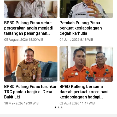
n
BPBD Pulang Pisau sebut
Pemkab Pulang Pisau
pergerakan angin menjadi
perkuat kesiapsiagaan
tantangan penanganan
cegah karhutla
karhutla
05 August 2026 18:00 WIB
04 June 2026 8:18 WIB
0
BPBD Pulang Pisau turunkan
BPBD Kalteng bersama
TRC pantau banjir di Desa
daerah perkuat koordinasi
Bukit Liti
kesiapsiagaan hadapi
karhutla
18 May 2026 19:39 WIB
02 April 2026 11:47 WIB