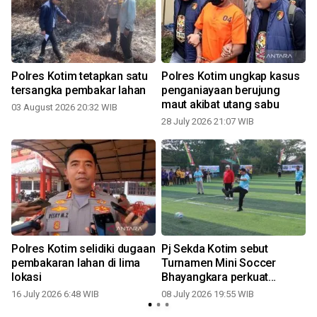
Polres Kotim tetapkan satu
Polres Kotim ungkap kasus
tersangka pembakar lahan
penganiayaan berujung
maut akibat utang sabu
03 August 2026 20:32 WIB
28 July 2026 21:07 WIB
0
Polres Kotim selidiki dugaan
Pj Sekda Kotim sebut
pembakaran lahan di lima
Turnamen Mini Soccer
lokasi
Bhayangkara perkuat
sinergi lintas instansi
16 July 2026 6:48 WIB
08 July 2026 19:55 WIB
0