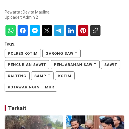
Pewarta : Devita Maulina
Uploader:
Admin 2
Tags:
POLRES KOTIM
GARONG SAWIT
PENCURIAN SAWIT
PENJARAHAN SAWIT
SAWIT
KALTENG
SAMPIT
KOTIM
KOTAWARINGIN TIMUR
Terkait