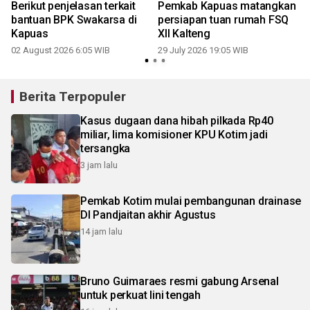
Berikut penjelasan terkait
Pemkab Kapuas matangkan
bantuan BPK Swakarsa di
persiapan tuan rumah FSQ
Kapuas
XII Kalteng
1
02 August 2026 6:05 WIB
29 July 2026 19:05 WIB
Berita Terpopuler
Kasus dugaan dana hibah pilkada Rp40
miliar, lima komisioner KPU Kotim jadi
tersangka
3 jam lalu
Pemkab Kotim mulai pembangunan drainase
DI Pandjaitan akhir Agustus
14 jam lalu
Bruno Guimaraes resmi gabung Arsenal
untuk perkuat lini tengah