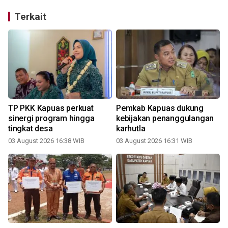
Terkait
TP PKK Kapuas perkuat
Pemkab Kapuas dukung
l
sinergi program hingga
kebijakan penanggulangan
tingkat desa
karhutla
03 August 2026 16:38 WIB
03 August 2026 16:31 WIB
2