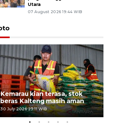
Utara
07 August 2026 19:44 WIB
oto
Kemarau kian terasa, stok
Pemadama
beras Kalteng masih aman
dan lahan
30 July 2026 23:11 WIB
30 July 2026 