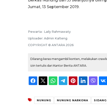
Berkas Nunung dan JJ selanjutnya dilim
Jumat, 13 September 2019.
Pewarta :
Laily Rahmawaty
Uploader:
Admin Kalteng
COPYRIGHT ©
ANTARA
2026
Dilarang keras mengambil konten, melakukan crawlin
izin tertulis dari Kantor Berita ANTARA.
NUNUNG
NUNUNG NARKONA
SIDANG