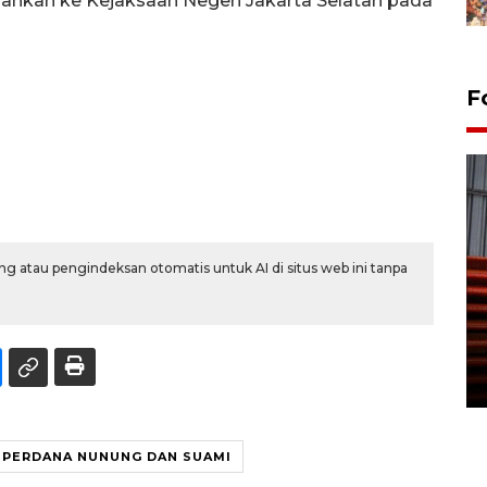
pahkan ke Kejaksaan Negeri Jakarta Selatan pada
F
g atau pengindeksan otomatis untuk AI di situs web ini tanpa
Prediksi puncak musim
kemarau di Kalimantan
Tengah
22 July 2026 17:18 WIB
 PERDANA NUNUNG DAN SUAMI