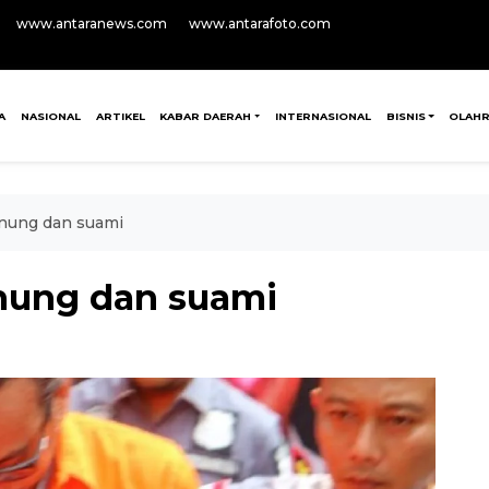
www.antaranews.com
www.antarafoto.com
A
NASIONAL
ARTIKEL
KABAR DAERAH
INTERNASIONAL
BISNIS
OLAH
nung dan suami
nung dan suami