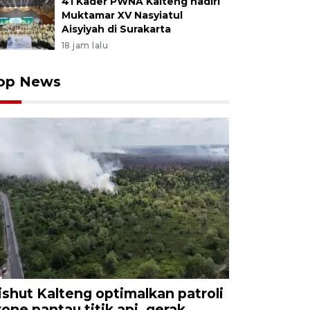
41 Kader PWNA Kalteng hadiri
Muktamar XV Nasyiatul
Aisyiyah di Surakarta
18 jam lalu
op News
ishut Kalteng optimalkan patroli
rone pantau titik api, gerak