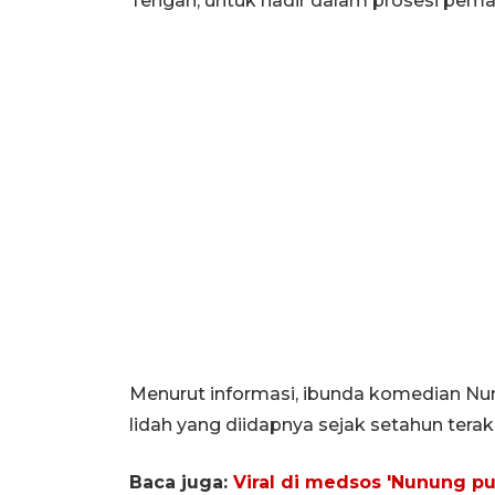
Tengah, untuk hadir dalam prosesi pem
Menurut informasi, ibunda komedian Nu
lidah yang diidapnya sejak setahun terakh
Baca juga:
Viral di medsos 'Nunung pu