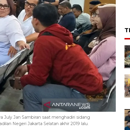
T
 July Jan Sambiran saat menghadiri sidang
ilan Negeri Jakarta Selatan akhir 2019 lalu.