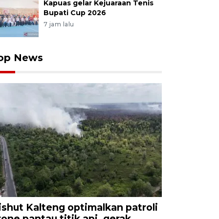
Kapuas gelar Kejuaraan Tenis
Bupati Cup 2026
7 jam lalu
op News
ishut Kalteng optimalkan patroli
rone pantau titik api, gerak