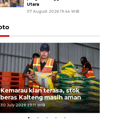
Utara
07 August 2026 19:44 WIB
oto
Kemarau kian terasa, stok
Pemadama
beras Kalteng masih aman
dan lahan
30 July 2026 23:11 WIB
30 July 2026 