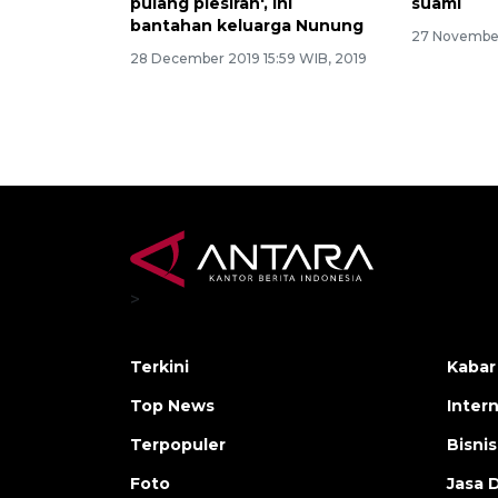
pulang plesiran', ini
suami
bantahan keluarga Nunung
27 November
28 December 2019 15:59 WIB, 2019
>
Terkini
Kabar
Top News
Inter
Terpopuler
Bisnis
Foto
Jasa 