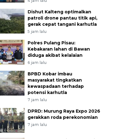
4 jam lalu
Dishut Kalteng optimalkan
patroli drone pantau titik api,
gerak cepat tangani karhutla
5 jam lalu
Polres Pulang Pisau:
Kebakaran lahan di Bawan
diduga akibat kelalaian
6 jam lalu
BPBD Kobar imbau
masyarakat tingkatkan
kewaspadaan terhadap
potensi karhutla
7 jam lalu
DPRD: Murung Raya Expo 2026
gerakkan roda perekonomian
7 jam lalu