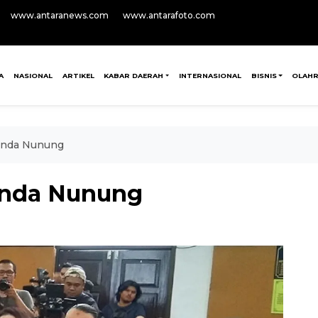
www.antaranews.com
www.antarafoto.com
A
NASIONAL
ARTIKEL
KABAR DAERAH
INTERNASIONAL
BISNIS
OLAH
bunda Nunung
bunda Nunung