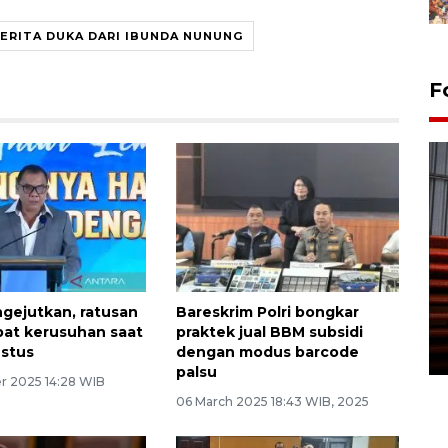
ERITA DUKA DARI IBUNDA NUNUNG
F
Prediksi puncak musim
kemarau di Kalimantan
gejutkan, ratusan
Bareskrim Polri bongkar
Tengah
ibat kerusuhan saat
praktek jual BBM subsidi
22 July 2026 17:18 WIB
stus
dengan modus barcode
palsu
 2025 14:28 WIB
06 March 2025 18:43 WIB, 2025