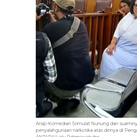
Arsip-Komedian Srimulat Nunung dan suaminya
penyalahgunaan narkotika atas dirinya di Pengad
ANTARA/Laily Rahmawaty/pri.