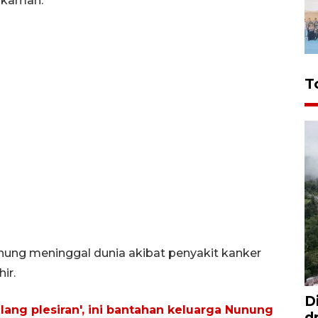
akaman.
T
nung meninggal dunia akibat penyakit kanker
ir.
D
lang plesiran', ini bantahan keluarga Nunung
d