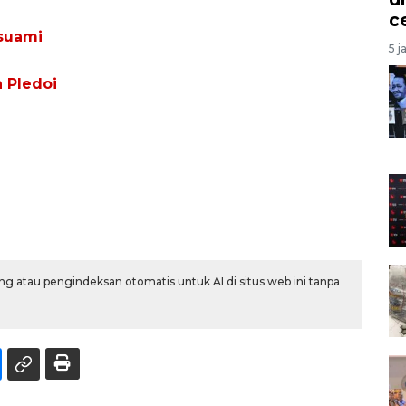
c
suami
5 j
 Pledoi
g atau pengindeksan otomatis untuk AI di situs web ini tanpa