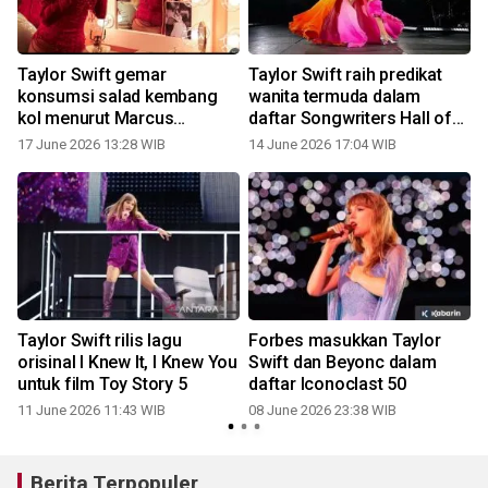
Taylor Swift gemar
Taylor Swift raih predikat
konsumsi salad kembang
wanita termuda dalam
l
kol menurut Marcus
daftar Songwriters Hall of
Mumford
Fame
17 June 2026 13:28 WIB
14 June 2026 17:04 WIB
Taylor Swift rilis lagu
Forbes masukkan Taylor
orisinal I Knew It, I Knew You
Swift dan Beyonc dalam
untuk film Toy Story 5
daftar Iconoclast 50
11 June 2026 11:43 WIB
08 June 2026 23:38 WIB
Berita Terpopuler