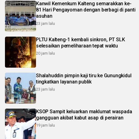
Kanwil Kemenkum Kalteng semarakkan ke-
81 Hari Pengayoman dengan berbagi di panti
asuhan
23 jam lalu
PLTU Kalteng-1 kembali sinkron, PT SLK
selesaikan pemeliharaan tepat waktu
20 jam lalu
Shalahuddin pimpin kaji tiru ke Gunungkidul
tingkatkan layanan publik
23 jam lalu
KSOP Sampit keluarkan maklumat waspada
gangguan akibat kabut asap di perairan
19 jam lalu