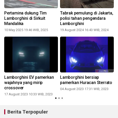
Pertamina dukung Tim
Tabrak pemulung di Jakarta,
Lamborghini di Sirkuit
polisi tahan pengendara
Mandalika
Lamborghini
0
10 May 2025 19:46 WIB, 2025
19 August 2024 16:43 WIB, 2024
Lamborghini EV pamerkan
Lamborghini bersiap
s
wajahnya yang mirip
pamerkan Huracan Sterrato
crossover
04 August 2023 17:31 WIB, 2023
17 August 2023 10:33 WIB, 2023
0
Berita Terpopuler