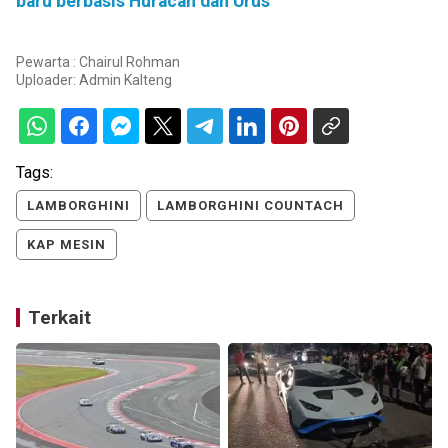
baru berbasis Huracan dan Urus
Pewarta : Chairul Rohman
Uploader:
Admin Kalteng
Tags:
LAMBORGHINI
LAMBORGHINI COUNTACH
KAP MESIN
Terkait