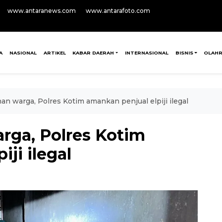
www.antaranews.com
www.antarafoto.com
A
NASIONAL
ARTIKEL
KABAR DAERAH
INTERNASIONAL
BISNIS
OLAH
an warga, Polres Kotim amankan penjual elpiji ilegal
rga, Polres Kotim
ji ilegal