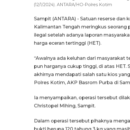
(12/1/2024). ANTARA/HO-Polres Kotim
Sampit (ANTARA) - Satuan reserse dan kr
Kalimantan Tengah meringkus seorang penj
ilegal setelah adanya laporan masyaraka
harga eceran tertinggi (HET).
“Awalnya ada keluhan dari masyarakat ter
pun harganya cukup tinggi, di atas HET.
akhirnya mendapati salah satu kios yang 
Polres Kotim, AKP Basrom Purba di Samp
Ia menyampaikan, operasi tersebut dilaks
Christopel Mihing, Sampit.
Dalam operasi tersebut pihaknya mengam
bukti berupa 120 tabung 3 kg yang masih