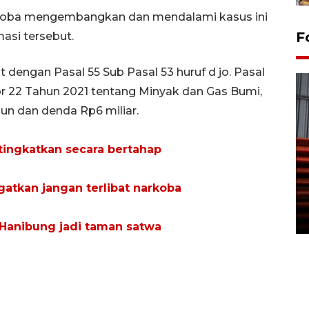
coba mengembangkan dan mendalami kasus ini
F
asi tersebut.
 dengan Pasal 55 Sub Pasal 53 huruf d jo. Pasal
 22 Tahun 2021 tentang Minyak dan Gas Bumi,
n dan denda Rp6 miliar.
tingkatkan secara bertahap
Prediksi puncak musim
kemarau di Kalimantan
atkan jangan terlibat narkoba
Tengah
22 July 2026 17:18 WIB
 Hanibung jadi taman satwa