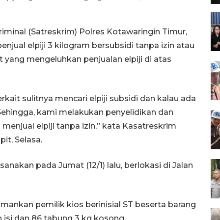
iminal (Satreskrim) Polres Kotawaringin Timur,
ual elpiji 3 kilogram bersubsidi tanpa izin atau
t yang mengeluhkan penjualan elpiji di atas
kait sulitnya mencari elpiji subsidi dan kalau ada
 Sehingga, kami melakukan penyelidikan dan
menjual elpiji tanpa izin,” kata Kasatreskrim
it, Selasa.
anakan pada Jumat (12/1) lalu, berlokasi di Jalan
ankan pemilik kios berinisial ST beserta barang
 isi dan 86 tabung 3 kg kosong.