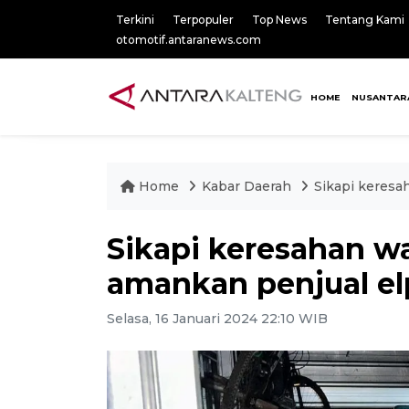
Terkini
Terpopuler
Top News
Tentang Kami
otomotif.antaranews.com
HOME
NUSANTAR
Home
Kabar Daerah
Sikapi keresah
Sikapi keresahan wa
amankan penjual elpi
Selasa, 16 Januari 2024 22:10 WIB