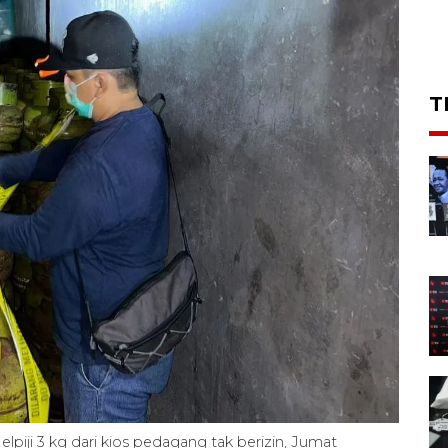
T
iji 3 kg dari kios pedagang tak berizin, Jumat