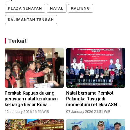
PLAZA SENAYAN
NATAL
KALTENG
KALIMANTAN TENGAH
Terkait
Pemkab Kapuas dukung
Natal bersama Pemkot
perayaan natal kerukunan
Palangka Raya jadi
keluarga besar Bona
momentum refleksi ASN
Pasogit
wujudkan kesejahteraan
12 January 2026 16:56 WIB
07 January 2026 21:51 WIB
masyarakat