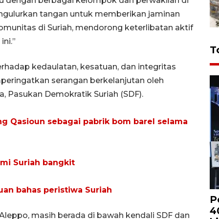
u dengan berbagai kelompok dan perwakilan di
engulurkan tangan untuk memberikan jaminan
unitas di Suriah, mendorong keterlibatan aktif
ni.”
T
rhadap kedaulatan, kesatuan, dan integritas
peringatkan serangan berkelanjutan oleh
a, Pasukan Demokratik Suriah (SDF).
g Qasioun sebagai pabrik bom barel selama
mi Suriah bangkit
muan bahas peristiwa Suriah
P
4
a Aleppo, masih berada di bawah kendali SDF dan