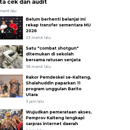
ita cek dan audit
menit lalu
Belum berhenti belanja! Ini
rekap transfer sementara MU
2026
23 menit lalu
Satu "combat shotgun"
ditemukan di sekolah
bersama ratusan senjata
38 menit lalu
Rakor Pemdeskel se-Kalteng,
Shalahuddin paparkan 11
program unggulan Barito
Utara
3 jam lalu
Wujudkan pemerataan akses,
Pemprov Kalteng lengkapi
sarpras internet daerah