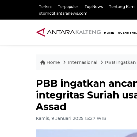
Terkini
Terpopuler
Top News
Tentang Kami
otomotif.antaranews.com
HOME
NUSANTAR
Home
Internasional
PBB ingatkan 
PBB ingatkan anca
integritas Suriah u
Assad
Kamis, 9 Januari 2025 15:27 WIB