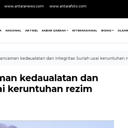
www.antaranews.com
www.antarafoto.com
A
NASIONAL
ARTIKEL
KABAR DAERAH
INTERNASIONAL
BISNIS
OLAH
ancaman kedaualatan dan integritas Suriah usai keruntuhan 
man kedaualatan dan
sai keruntuhan rezim