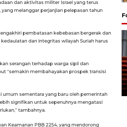
aan dan aktivitas militer Israel yang terus
h, yang melanggar perjanjian pelepasan tahun
F
 mengakhiri pembatasan kebebasan bergerak dan
daulatan dan integritas wilayah Suriah harus
kan serangan terhadap warga sipil dan
Prediksi puncak musim
ut “semakin membahayakan prospek transisi
kemarau di Kalimantan
Tengah
22 July 2026 17:18 WIB
si umum sementara yang baru oleh pemerintah
 lebih signifikan untuk sepenuhnya mengatasi
rlukan,” tambahnya.
wan Keamanan PBB 2254, yang mendorong