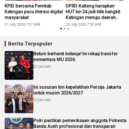
KPID bersama Pemkab
DPRD Kalteng harapkan
Katingan pacu literasi digital
HUT ke-24 jadi titik bangkit
masyarakat
Katingan menuju daerah
mandiri
21 July 2026 7:27 WIB
20 July 2026 7:53 WIB
1
Berita Terpopuler
Belum berhenti belanja! Ini rekap transfer
sementara MU 2026
22 jam lalu
Ini sususan tim kepelatihan Persija Jakarta
untuk musim 2026/2027
15 jam lalu
Polri pastikan pemeriksaan anggota Polresta
Banda Aceh profesional dan transparan