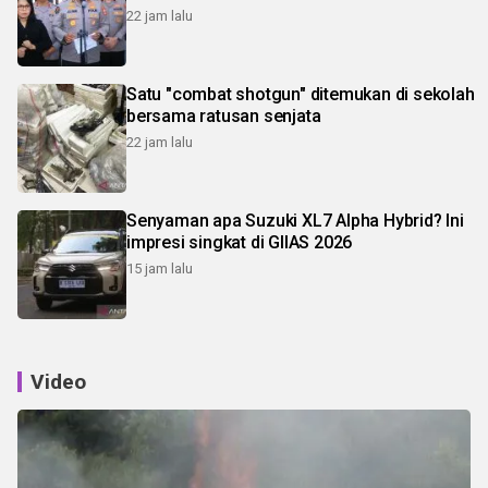
22 jam lalu
Satu "combat shotgun" ditemukan di sekolah
bersama ratusan senjata
22 jam lalu
Senyaman apa Suzuki XL7 Alpha Hybrid? Ini
impresi singkat di GIIAS 2026
15 jam lalu
Video