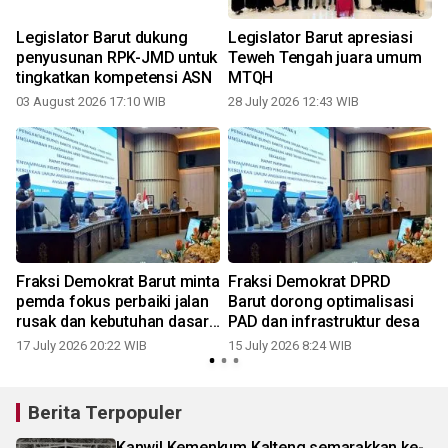
Legislator Barut dukung
Legislator Barut apresiasi
l
penyusunan RPK-JMD untuk
Teweh Tengah juara umum
tingkatkan kompetensi ASN
MTQH
03 August 2026 17:10 WIB
28 July 2026 12:43 WIB
1
Fraksi Demokrat Barut minta
Fraksi Demokrat DPRD
pemda fokus perbaiki jalan
Barut dorong optimalisasi
rusak dan kebutuhan dasar
PAD dan infrastruktur desa
masyarakat
17 July 2026 20:22 WIB
15 July 2026 8:24 WIB
Berita Terpopuler
Kanwil Kemenkum Kalteng semarakkan ke-