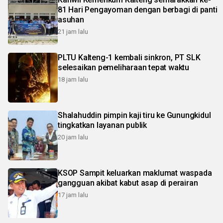
81 Hari Pengayoman dengan berbagi di panti
asuhan
21 jam lalu
PLTU Kalteng-1 kembali sinkron, PT SLK
selesaikan pemeliharaan tepat waktu
18 jam lalu
Shalahuddin pimpin kaji tiru ke Gunungkidul
tingkatkan layanan publik
20 jam lalu
KSOP Sampit keluarkan maklumat waspada
gangguan akibat kabut asap di perairan
17 jam lalu