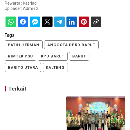
Pewarta : Kasriadi
Uploader:
Admin 2
Tags:
PATIH HERMAN
ANGGOTA DPRD BARUT
BIMTEK PSU
KPU BARUT
BARUT
BARITO UTARA
KALTENG
Terkait