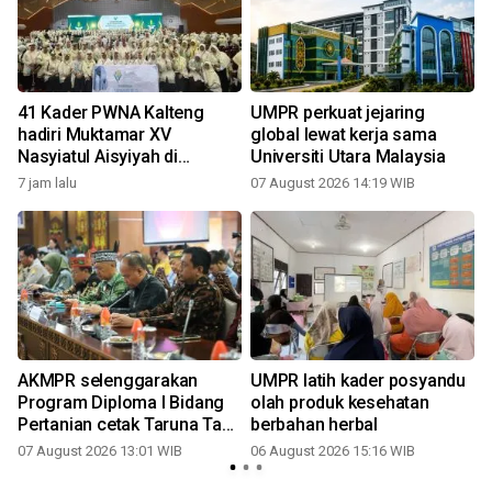
41 Kader PWNA Kalteng
UMPR perkuat jejaring
r
hadiri Muktamar XV
global lewat kerja sama
k
Nasyiatul Aisyiyah di
Universiti Utara Malaysia
Surakarta
7 jam lalu
07 August 2026 14:19 WIB
AKMPR selenggarakan
UMPR latih kader posyandu
Program Diploma I Bidang
olah produk kesehatan
Pertanian cetak Taruna Tani
berbahan herbal
Huma Betang
07 August 2026 13:01 WIB
06 August 2026 15:16 WIB