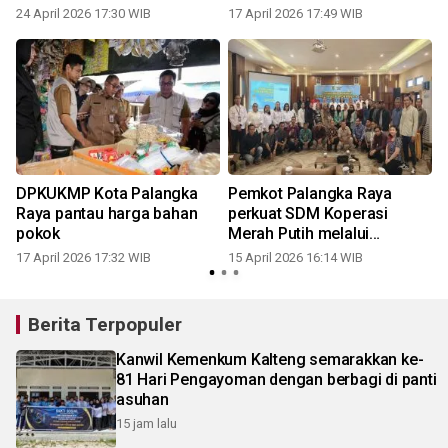
24 April 2026 17:30 WIB
17 April 2026 17:49 WIB
DPKUKMP Kota Palangka
Pemkot Palangka Raya
Raya pantau harga bahan
perkuat SDM Koperasi
pokok
Merah Putih melalui
pelatihan
17 April 2026 17:32 WIB
15 April 2026 16:14 WIB
Berita Terpopuler
Kanwil Kemenkum Kalteng semarakkan ke-
81 Hari Pengayoman dengan berbagi di panti
asuhan
15 jam lalu