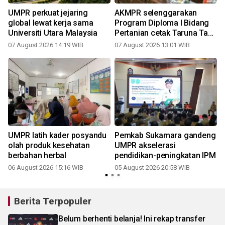
UMPR perkuat jejaring
AKMPR selenggarakan
global lewat kerja sama
Program Diploma I Bidang
Universiti Utara Malaysia
Pertanian cetak Taruna Tani
Huma Betang
07 August 2026 14:19 WIB
07 August 2026 13:01 WIB
UMPR latih kader posyandu
Pemkab Sukamara gandeng
olah produk kesehatan
UMPR akselerasi
berbahan herbal
pendidikan-peningkatan IPM
06 August 2026 15:16 WIB
05 August 2026 20:58 WIB
Berita Terpopuler
Belum berhenti belanja! Ini rekap transfer