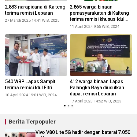
2.883 narapidana di Kalteng
2.865 warga binaan
terima remisi Lebaran
pemasyarakatan di Kalteng
terima remisi khusus Idul
27 March 2025 14:41 WIB, 2025
Fitri
11 April 2024 9:55 WIB, 2024
n
540 WBP Lapas Sampit
412 warga binaan Lapas
terima remisi Idul Fitri
Palangka Raya diusulkan
dapat remisi Lebaran
10 April 2024 19:01 WIB, 2024
17 April 2023 14:52 WIB, 2023
Berita Terpopuler
Vivo V80 Lite 5G hadir dengan baterai 7.050