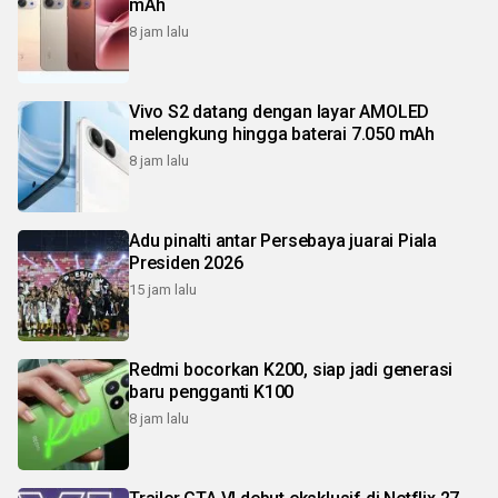
mAh
8 jam lalu
Vivo S2 datang dengan layar AMOLED
melengkung hingga baterai 7.050 mAh
8 jam lalu
Adu pinalti antar Persebaya juarai Piala
Presiden 2026
15 jam lalu
Redmi bocorkan K200, siap jadi generasi
baru pengganti K100
8 jam lalu