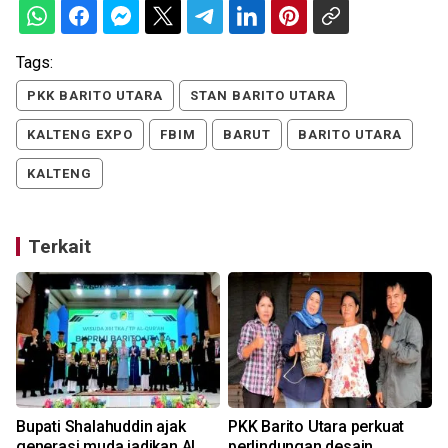
Tags:
PKK BARITO UTARA
STAN BARITO UTARA
KALTENG EXPO
FBIM
BARUT
BARITO UTARA
KALTENG
Terkait
Bupati Shalahuddin ajak
PKK Barito Utara perkuat
generasi muda jadikan Al
perlindungan desain