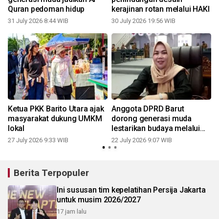
Quran pedoman hidup
kerajinan rotan melalui HAKI
31 July 2026 8:44 WIB
30 July 2026 19:56 WIB
2
Ketua PKK Barito Utara ajak
Anggota DPRD Barut
masyarakat dukung UMKM
dorong generasi muda
lokal
lestarikan budaya melalui
lomba desain batik digital
27 July 2026 9:33 WIB
22 July 2026 9:07 WIB
1
Berita Terpopuler
Ini sususan tim kepelatihan Persija Jakarta
untuk musim 2026/2027
17 jam lalu