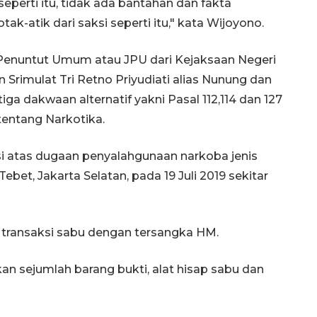
eperti itu, tidak ada bantahan dan fakta
tak-atik dari saksi seperti itu," kata Wijoyono.
 Penuntut Umum atau JPU dari Kejaksaan Negeri
rimulat Tri Retno Priyudiati alias Nunung dan
iga dakwaan alternatif yakni Pasal 112,114 dan 127
entang Narkotika.
i atas dugaan penyalahgunaan narkoba jenis
et, Jakarta Selatan, pada 19 Juli 2019 sekitar
transaksi sabu dengan tersangka HM.
n sejumlah barang bukti, alat hisap sabu dan