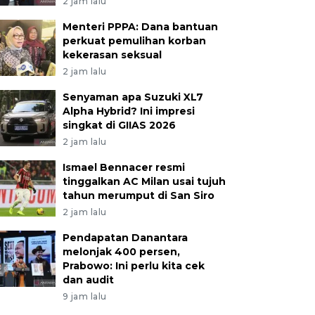
2 jam lalu
Menteri PPPA: Dana bantuan
perkuat pemulihan korban
kekerasan seksual
2 jam lalu
Senyaman apa Suzuki XL7
Alpha Hybrid? Ini impresi
singkat di GIIAS 2026
2 jam lalu
Ismael Bennacer resmi
tinggalkan AC Milan usai tujuh
tahun merumput di San Siro
2 jam lalu
Pendapatan Danantara
melonjak 400 persen,
Prabowo: Ini perlu kita cek
dan audit
9 jam lalu