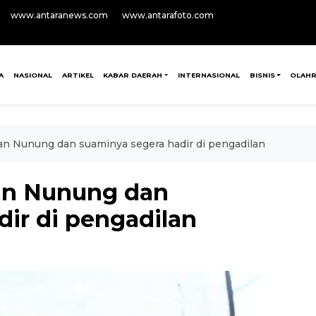
www.antaranews.com
www.antarafoto.com
A
NASIONAL
ARTIKEL
KABAR DAERAH
INTERNASIONAL
BISNIS
OLAH
an Nunung dan suaminya segera hadir di pengadilan
an Nunung dan
dir di pengadilan