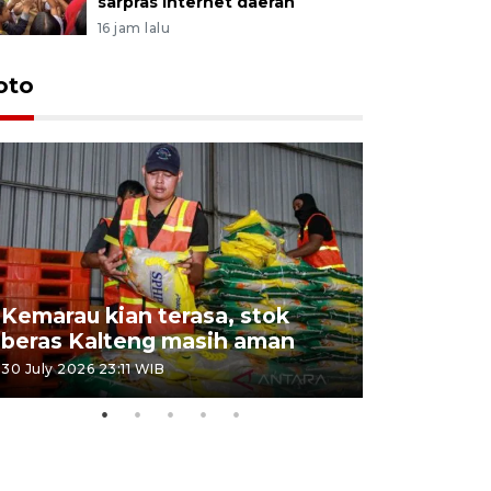
sarpras internet daerah
16 jam lalu
oto
Kemarau kian terasa, stok
Pemadama
beras Kalteng masih aman
dan lahan
30 July 2026 23:11 WIB
30 July 2026 